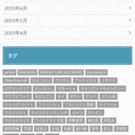
2015年6月
2015年5月
2015年4月
タグ
airbnb
BAKIBAKI
BRAUN TUBE JAZZ BAND
Kyo Sakurai
Obey Yourself
ひきこもり
アジア人
アーティスト
イギリス
エアインディア
カッコいい
ガネーシャ
キャンディーキャンディー
クラフトワーク
セロトニン
タイ
ダサい
デリー
ドラム缶
ヒューマンビート
ファッション
プロジェクト那岐
マイソール
マイノリティ
ライブペインティング
ルーツ
ロンドン
ワイルドサイド
ワイルドサイド部
判断基準
南の島
和田永
島田晋輔
常識
日本人
木坂
札幌
架け橋
留学
祭り
美容師