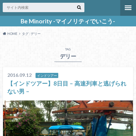
Be Minority -マイノリティでいこう-
HOME
タグ : デリー
TAG
デリー
2016.09.12
インドツアー
【インドツアー】8日目 – 高速列車と逃げられ
ない男 –