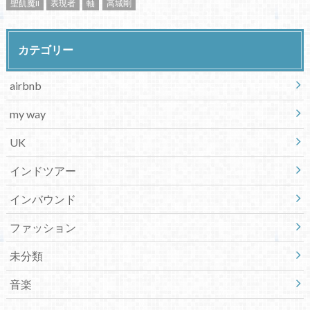
聖飢魔II
表現者
軸
高城剛
カテゴリー
airbnb
my way
UK
インドツアー
インバウンド
ファッション
未分類
音楽