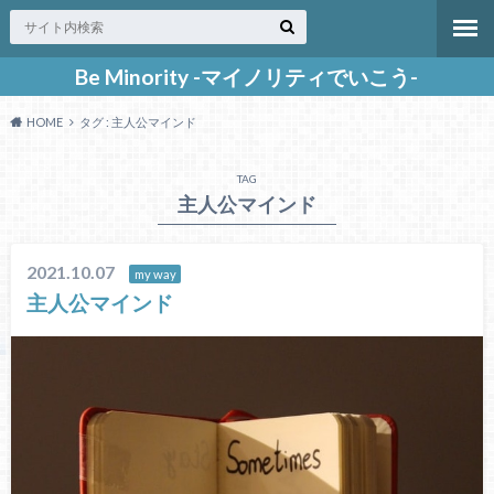
Be Minority -マイノリティでいこう-
HOME
タグ : 主人公マインド
TAG
主人公マインド
2021.10.07
my way
主人公マインド