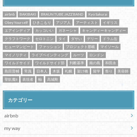
airbnb
BAKIBAKI
BRAUN TUBE JAZZ BAND
Kyo Sakurai
Obey Yourself
ひきこもり
アジア人
アーティスト
イギリス
エアインディア
カッコいい
ガネーシャ
キャンディーキャンディー
クラフトワーク
セロトニン
タイ
ダサい
デリー
ドラム缶
ヒューマンビート
ファッション
プロジェクト那岐
マイソール
マイノリティ
ライブペインティング
ルーツ
ロンドン
ワイルドサイド
ワイルドサイド部
判断基準
南の島
和田永
島田晋輔
常識
日本人
木坂
札幌
架け橋
留学
祭り
美容師
聖飢魔II
表現者
軸
高城剛
カテゴリー
airbnb
my way