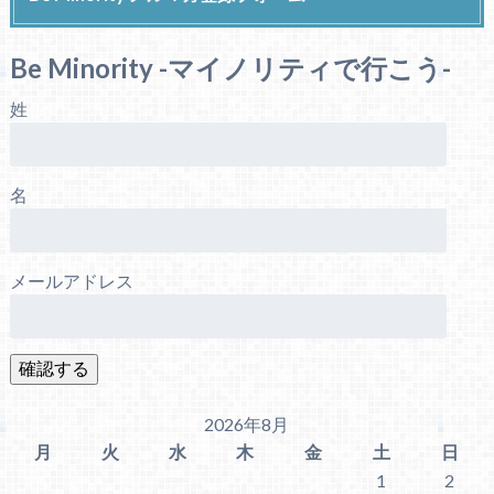
Be Minority -マイノリティで行こう-
姓
名
メールアドレス
2026年8月
月
火
水
木
金
土
日
1
2