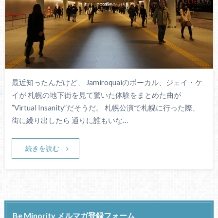
最近知ったんだけど、 Jamiroquaiのボーカル、ジェイ・ケ
イが 札幌の地下街を見て驚いた体験をまとめた曲が
”Virtual Insanity”だそうだ。 札幌公演で札幌に行った際、
街に繰り出したら 通りに誰もいな…
続きを読む
Be Minority メルマガ登録フォーム