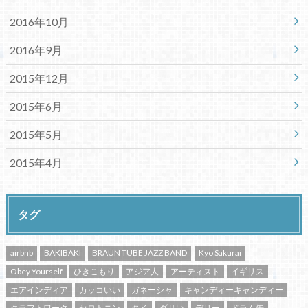
2016年10月
2016年9月
2015年12月
2015年6月
2015年5月
2015年4月
タグ
airbnb
BAKIBAKI
BRAUN TUBE JAZZ BAND
Kyo Sakurai
Obey Yourself
ひきこもり
アジア人
アーティスト
イギリス
エアインディア
カッコいい
ガネーシャ
キャンディーキャンディー
クラフトワーク
セロトニン
タイ
ダサい
デリー
ドラム缶