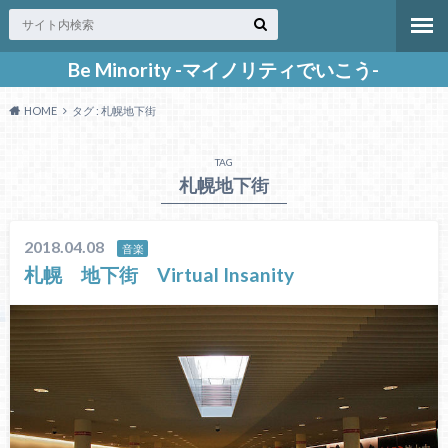
Be Minority -マイノリティでいこう-
HOME
タグ : 札幌地下街
TAG
札幌地下街
2018.04.08
音楽
札幌 地下街 Virtual Insanity