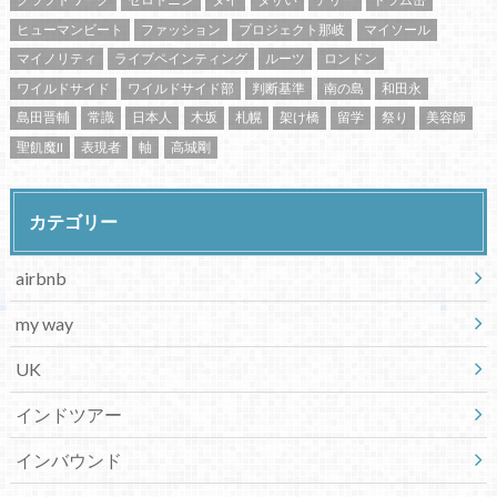
ヒューマンビート
ファッション
プロジェクト那岐
マイソール
マイノリティ
ライブペインティング
ルーツ
ロンドン
ワイルドサイド
ワイルドサイド部
判断基準
南の島
和田永
島田晋輔
常識
日本人
木坂
札幌
架け橋
留学
祭り
美容師
聖飢魔II
表現者
軸
高城剛
カテゴリー
airbnb
my way
UK
インドツアー
インバウンド