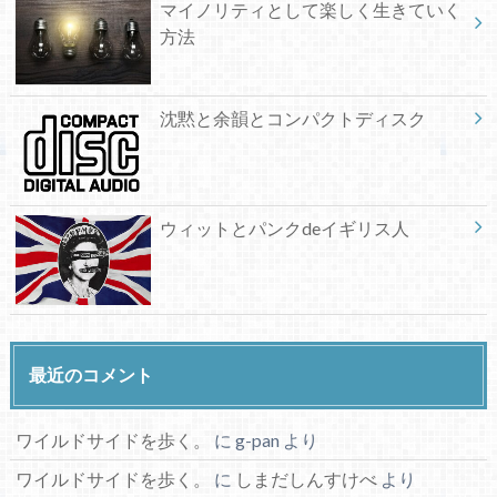
マイノリティとして楽しく生きていく
方法
沈黙と余韻とコンパクトディスク
ウィットとパンクdeイギリス人
最近のコメント
ワイルドサイドを歩く。
に
g-pan
より
ワイルドサイドを歩く。
に
しまだしんすけべ
より