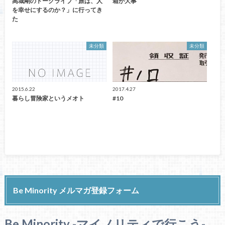
高城剛のトークライブ「旅は、人
箱が大事
を幸せにするのか？」に行ってき
た
未分類
未分類
2015.6.22
2017.4.27
暮らし冒険家というメオト
#10
Be Minority メルマガ登録フォーム
Be Minority -マイノリティで行こう-