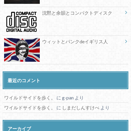
沈黙と余韻とコンパクトディスク
ウィットとパンクdeイギリス人
最近のコメント
ワイルドサイドを歩く。
に
g-pan
より
ワイルドサイドを歩く。
に
しまだしんすけべ
より
アーカイブ