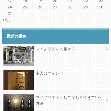
17
18
19
20
21
22
23
24
25
26
27
28
29
30
31
« 4月
最近の投稿
マイノリティの歩き方
主人公マインド
マイノリティとして楽しく生きていく
方法