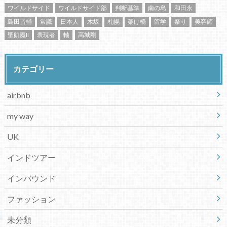
ワイルドサイド
ワイルドサイド部
判断基準
南の島
和田永
島田晋輔
常識
日本人
木坂
札幌
架け橋
留学
祭り
美容師
聖飢魔II
表現者
軸
高城剛
カテゴリー
airbnb
my way
UK
インドツアー
インバウンド
ファッション
未分類