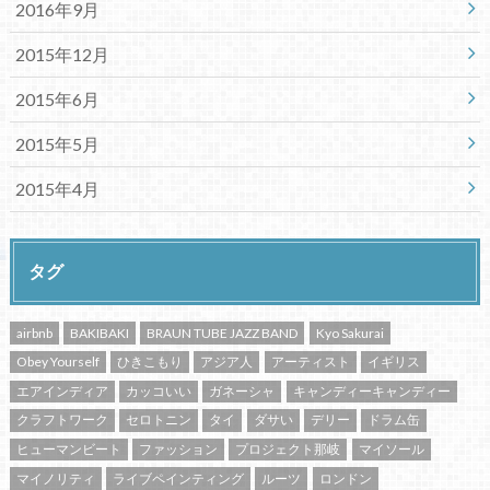
2016年9月
2015年12月
2015年6月
2015年5月
2015年4月
タグ
airbnb
BAKIBAKI
BRAUN TUBE JAZZ BAND
Kyo Sakurai
Obey Yourself
ひきこもり
アジア人
アーティスト
イギリス
エアインディア
カッコいい
ガネーシャ
キャンディーキャンディー
クラフトワーク
セロトニン
タイ
ダサい
デリー
ドラム缶
ヒューマンビート
ファッション
プロジェクト那岐
マイソール
マイノリティ
ライブペインティング
ルーツ
ロンドン