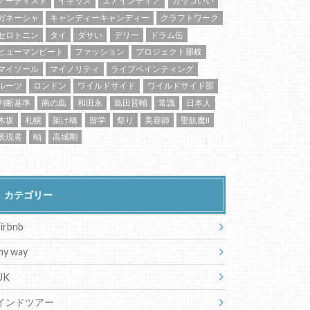
アーティスト
イギリス
エアインディア
カッコいい
ガネーシャ
キャンディーキャンディー
クラフトワーク
セロトニン
タイ
ダサい
デリー
ドラム缶
ヒューマンビート
ファッション
プロジェクト那岐
マイソール
マイノリティ
ライブペインティング
ルーツ
ロンドン
ワイルドサイド
ワイルドサイド部
判断基準
南の島
和田永
島田晋輔
常識
日本人
木坂
札幌
架け橋
留学
祭り
美容師
聖飢魔II
表現者
軸
高城剛
カテゴリー
airbnb
my way
UK
インドツアー