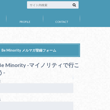
PROFILE
CONTACT
Be Minority メルマガ登録フォーム
Be Minority -マイノリティで行こ
う-
姓
名