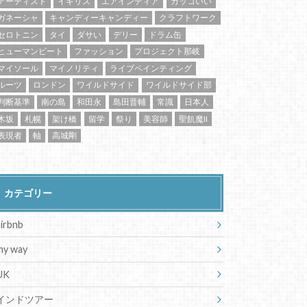
アーティスト
イギリス
エアインディア
カッコいい
ガネーシャ
キャンディーキャンディー
クラフトワーク
セロトニン
タイ
ダサい
デリー
ドラム缶
ヒューマンビート
ファッション
プロジェクト那岐
マイソール
マイノリティ
ライブペインティング
ルーツ
ロンドン
ワイルドサイド
ワイルドサイド部
判断基準
南の島
和田永
島田晋輔
常識
日本人
木坂
札幌
架け橋
留学
祭り
美容師
聖飢魔II
表現者
軸
高城剛
カテゴリー
airbnb
my way
UK
インドツアー