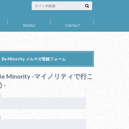
PROFILE
CONTACT
Be Minority メルマガ登録フォーム
Be Minority -マイノリティで行こ
う-
姓
名