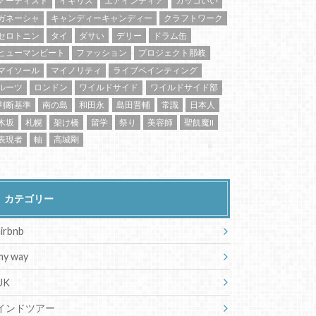
アーティスト
イギリス
エアインディア
カッコいい
ガネーシャ
キャンディーキャンディー
クラフトワーク
セロトニン
タイ
ダサい
デリー
ドラム缶
ヒューマンビート
ファッション
プロジェクト那岐
マイソール
マイノリティ
ライブペインティング
ルーツ
ロンドン
ワイルドサイド
ワイルドサイド部
判断基準
南の島
和田永
島田晋輔
常識
日本人
木坂
札幌
架け橋
留学
祭り
美容師
聖飢魔II
表現者
軸
高城剛
カテゴリー
airbnb
my way
UK
インドツアー