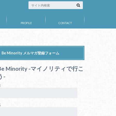
PROFILE
CONTACT
Be Minority メルマガ登録フォーム
Be Minority -マイノリティで行こ
う-
姓
名