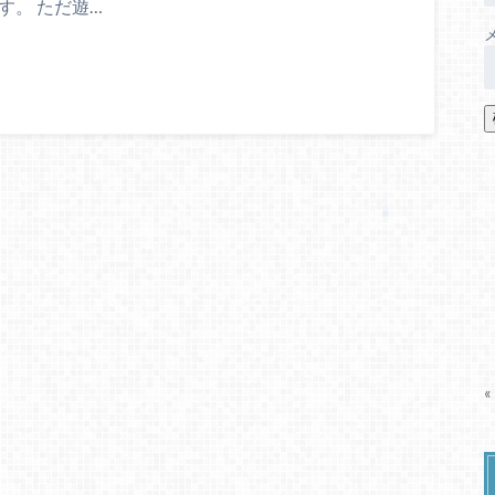
す。 ただ遊…
«