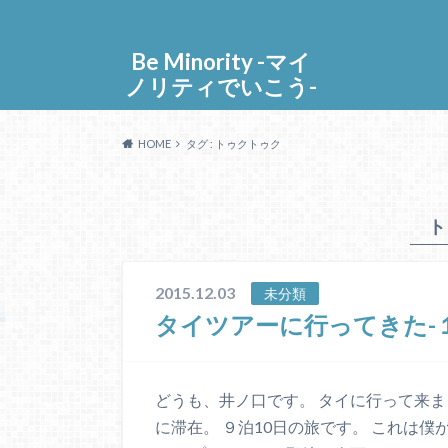
Be Minority -マイ
ノリティでいこう-
HOME
タグ : トゥクトゥク
ト
2015.12.03
未分類
タイツアーに行ってきた-
どうも、井ノ口です。 タイに行って来ま
に滞在。 ９泊10日の旅です。 これは