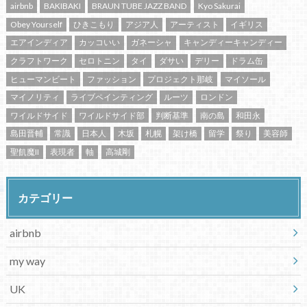
airbnb
BAKIBAKI
BRAUN TUBE JAZZ BAND
Kyo Sakurai
Obey Yourself
ひきこもり
アジア人
アーティスト
イギリス
エアインディア
カッコいい
ガネーシャ
キャンディーキャンディー
クラフトワーク
セロトニン
タイ
ダサい
デリー
ドラム缶
ヒューマンビート
ファッション
プロジェクト那岐
マイソール
マイノリティ
ライブペインティング
ルーツ
ロンドン
ワイルドサイド
ワイルドサイド部
判断基準
南の島
和田永
島田晋輔
常識
日本人
木坂
札幌
架け橋
留学
祭り
美容師
聖飢魔II
表現者
軸
高城剛
カテゴリー
airbnb
my way
UK