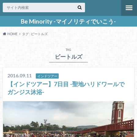
Be Minority -マイノリティでいこう-
HOME
タグ : ビートルズ
TAG
ビートルズ
2016.09.11
インドツアー
【インドツアー】7日目 -聖地ハリドワールで
ガンジス沐浴-