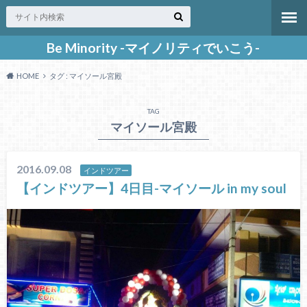
Be Minority -マイノリティでいこう-
HOME
タグ : マイソール宮殿
TAG
マイソール宮殿
2016.09.08
インドツアー
【インドツアー】4日目-マイソール in my soul