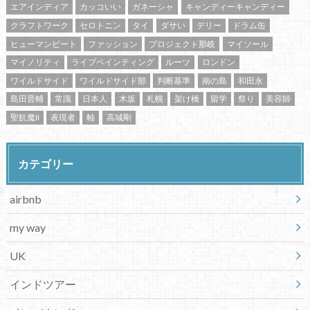
エアインディア
カッコいい
ガネーシャ
キャンディーキャンディー
クラフトワーク
セロトニン
タイ
ダサい
デリー
ドラム缶
ヒューマンビート
ファッション
プロジェクト那岐
マイソール
マイノリティ
ライブペインティング
ルーツ
ロンドン
ワイルドサイド
ワイルドサイド部
判断基準
南の島
和田永
島田晋輔
常識
日本人
木坂
札幌
架け橋
留学
祭り
美容師
聖飢魔II
表現者
軸
高城剛
カテゴリー
airbnb
my way
UK
インドツアー