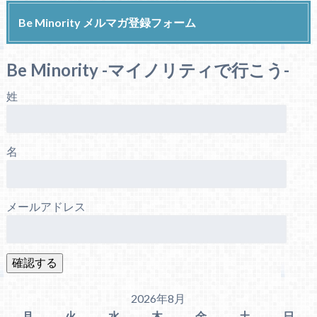
Be Minority メルマガ登録フォーム
Be Minority -マイノリティで行こう-
姓
名
メールアドレス
2026年8月
月
火
水
木
金
土
日