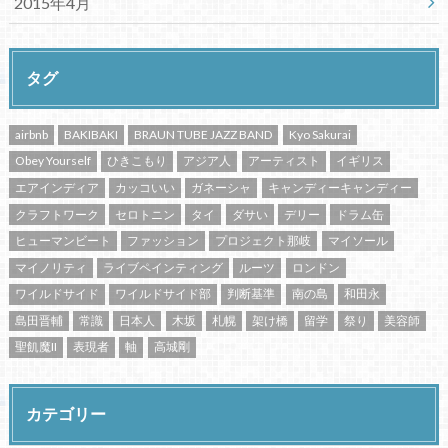
2015年4月
タグ
airbnb
BAKIBAKI
BRAUN TUBE JAZZ BAND
Kyo Sakurai
Obey Yourself
ひきこもり
アジア人
アーティスト
イギリス
エアインディア
カッコいい
ガネーシャ
キャンディーキャンディー
クラフトワーク
セロトニン
タイ
ダサい
デリー
ドラム缶
ヒューマンビート
ファッション
プロジェクト那岐
マイソール
マイノリティ
ライブペインティング
ルーツ
ロンドン
ワイルドサイド
ワイルドサイド部
判断基準
南の島
和田永
島田晋輔
常識
日本人
木坂
札幌
架け橋
留学
祭り
美容師
聖飢魔II
表現者
軸
高城剛
カテゴリー