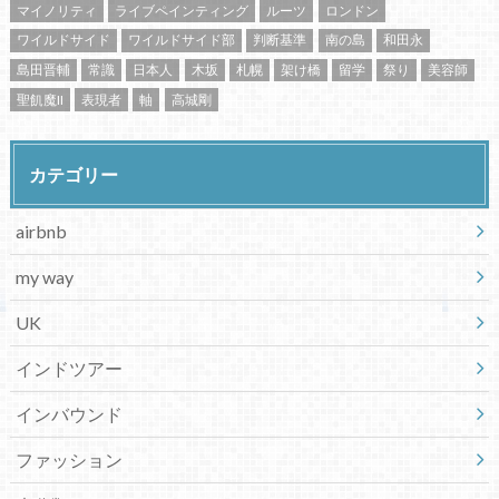
マイノリティ
ライブペインティング
ルーツ
ロンドン
ワイルドサイド
ワイルドサイド部
判断基準
南の島
和田永
島田晋輔
常識
日本人
木坂
札幌
架け橋
留学
祭り
美容師
聖飢魔II
表現者
軸
高城剛
カテゴリー
airbnb
my way
UK
インドツアー
インバウンド
ファッション