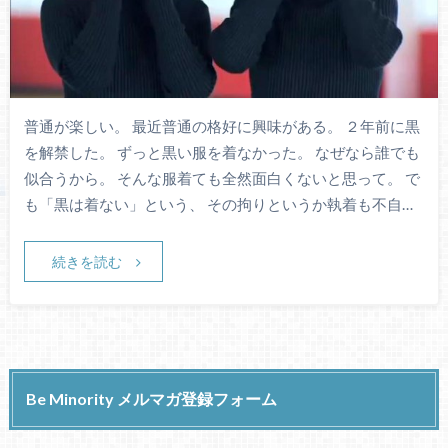
普通が楽しい。 最近普通の格好に興味がある。 ２年前に黒
を解禁した。 ずっと黒い服を着なかった。 なぜなら誰でも
似合うから。 そんな服着ても全然面白くないと思って。 で
も「黒は着ない」という、 その拘りというか執着も不自…
続きを読む
Be Minority メルマガ登録フォーム