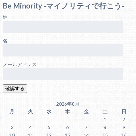
Be Minority -マイノリティで行こう-
姓
名
メールアドレス
2026年8月
月
火
水
木
金
土
日
1
2
3
4
5
6
7
8
9
10
11
12
13
14
15
16