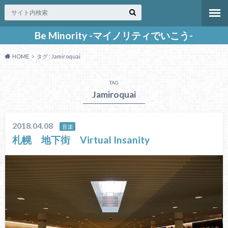
Be Minority -マイノリティでいこう-
HOME
タグ : Jamiroquai
TAG
Jamiroquai
2018.04.08
音楽
札幌 地下街 Virtual Insanity