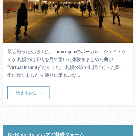
最近知ったんだけど、 Jamiroquaiのボーカル、ジェイ・ケ
イが 札幌の地下街を見て驚いた体験をまとめた曲が
”Virtual Insanity”だそうだ。 札幌公演で札幌に行った際、
街に繰り出したら 通りに誰もいな…
続きを読む
Be Minority メルマガ登録フォーム