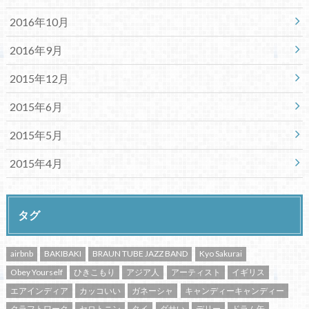
2016年10月
2016年9月
2015年12月
2015年6月
2015年5月
2015年4月
タグ
airbnb
BAKIBAKI
BRAUN TUBE JAZZ BAND
Kyo Sakurai
Obey Yourself
ひきこもり
アジア人
アーティスト
イギリス
エアインディア
カッコいい
ガネーシャ
キャンディーキャンディー
クラフトワーク
セロトニン
タイ
ダサい
デリー
ドラム缶