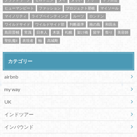
ヒューマンビート
ファッション
プロジェクト那岐
マイソール
マイノリティ
ライブペインティング
ルーツ
ロンドン
ワイルドサイド
ワイルドサイド部
判断基準
南の島
和田永
島田晋輔
常識
日本人
木坂
札幌
架け橋
留学
祭り
美容師
聖飢魔II
表現者
軸
高城剛
カテゴリー
airbnb
my way
UK
インドツアー
インバウンド