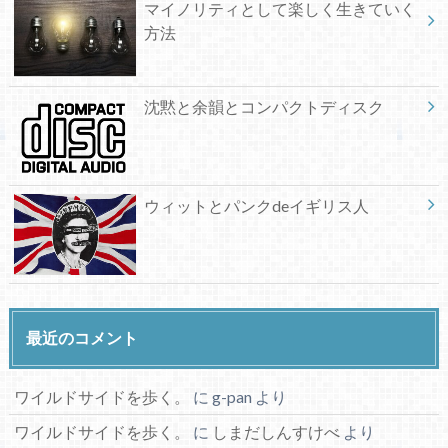
マイノリティとして楽しく生きていく
方法
沈黙と余韻とコンパクトディスク
ウィットとパンクdeイギリス人
最近のコメント
ワイルドサイドを歩く。
に
g-pan
より
ワイルドサイドを歩く。
に
しまだしんすけべ
より