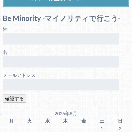
Be Minority -マイノリティで行こう-
姓
名
メールアドレス
2026年8月
月
火
水
木
金
土
日
1
2