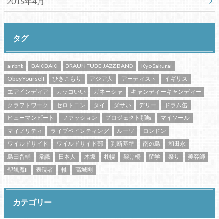
2015年4月
タグ
airbnb
BAKIBAKI
BRAUN TUBE JAZZ BAND
Kyo Sakurai
Obey Yourself
ひきこもり
アジア人
アーティスト
イギリス
エアインディア
カッコいい
ガネーシャ
キャンディーキャンディー
クラフトワーク
セロトニン
タイ
ダサい
デリー
ドラム缶
ヒューマンビート
ファッション
プロジェクト那岐
マイソール
マイノリティ
ライブペインティング
ルーツ
ロンドン
ワイルドサイド
ワイルドサイド部
判断基準
南の島
和田永
島田晋輔
常識
日本人
木坂
札幌
架け橋
留学
祭り
美容師
聖飢魔II
表現者
軸
高城剛
カテゴリー