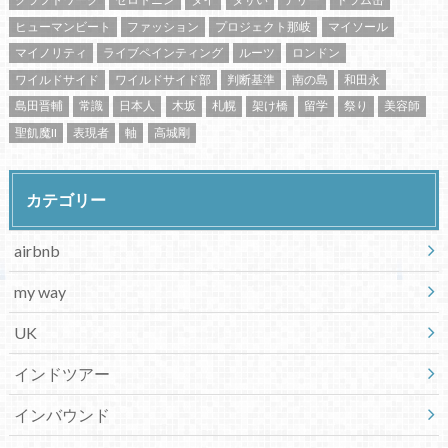
ヒューマンビート
ファッション
プロジェクト那岐
マイソール
マイノリティ
ライブペインティング
ルーツ
ロンドン
ワイルドサイド
ワイルドサイド部
判断基準
南の島
和田永
島田晋輔
常識
日本人
木坂
札幌
架け橋
留学
祭り
美容師
聖飢魔II
表現者
軸
高城剛
カテゴリー
airbnb
my way
UK
インドツアー
インバウンド