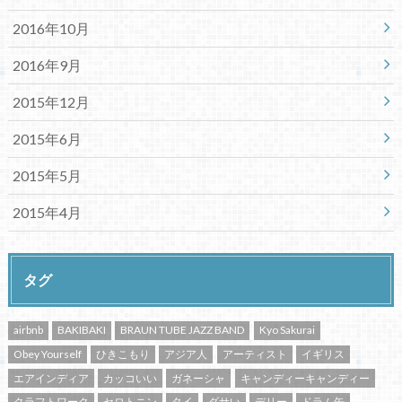
2016年10月
2016年9月
2015年12月
2015年6月
2015年5月
2015年4月
タグ
airbnb
BAKIBAKI
BRAUN TUBE JAZZ BAND
Kyo Sakurai
Obey Yourself
ひきこもり
アジア人
アーティスト
イギリス
エアインディア
カッコいい
ガネーシャ
キャンディーキャンディー
クラフトワーク
セロトニン
タイ
ダサい
デリー
ドラム缶