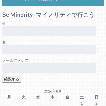
Be Minority -マイノリティで行こう-
姓
名
メールアドレス
2026年8月
月
火
水
木
金
土
日
1
2