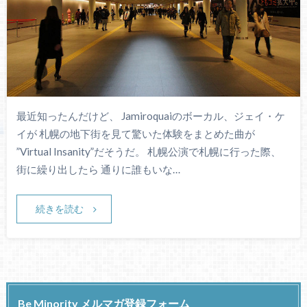
最近知ったんだけど、 Jamiroquaiのボーカル、ジェイ・ケ
イが 札幌の地下街を見て驚いた体験をまとめた曲が
”Virtual Insanity”だそうだ。 札幌公演で札幌に行った際、
街に繰り出したら 通りに誰もいな…
続きを読む
Be Minority メルマガ登録フォーム