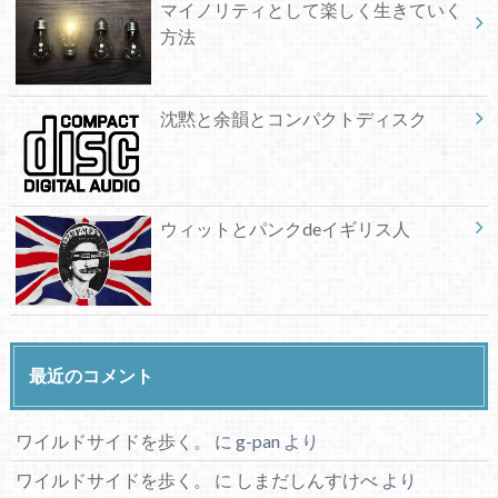
マイノリティとして楽しく生きていく
方法
沈黙と余韻とコンパクトディスク
ウィットとパンクdeイギリス人
最近のコメント
ワイルドサイドを歩く。
に
g-pan
より
ワイルドサイドを歩く。
に
しまだしんすけべ
より