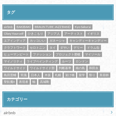
タグ
airbnb
BAKIBAKI
BRAUN TUBE JAZZ BAND
Kyo Sakurai
Obey Yourself
ひきこもり
アジア人
アーティスト
イギリス
エアインディア
カッコいい
ガネーシャ
キャンディーキャンディー
クラフトワーク
セロトニン
タイ
ダサい
デリー
ドラム缶
ヒューマンビート
ファッション
プロジェクト那岐
マイソール
マイノリティ
ライブペインティング
ルーツ
ロンドン
ワイルドサイド
ワイルドサイド部
判断基準
南の島
和田永
島田晋輔
常識
日本人
木坂
札幌
架け橋
留学
祭り
美容師
聖飢魔II
表現者
軸
高城剛
カテゴリー
airbnb