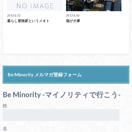
2015.6.22
2017.6.10
暮らし冒険家というメオト
箱が大事
Be Minority メルマガ登録フォーム
Be Minority -マイノリティで行こう-
姓
名