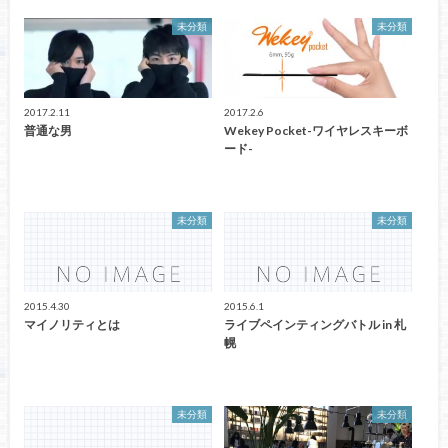
未分類
未分類
2017.2.11
2017.2.6
普通な男
Wekey Pocket-ワイヤレスキーボ
ード-
未分類
未分類
2015.4.30
2015.6.1
マイノリティとは
ライブペインティングバトル in 札
幌
未分類
未分類