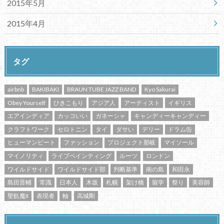
2015年5月
2015年4月
タグ
airbnb
BAKIBAKI
BRAUN TUBE JAZZ BAND
Kyo Sakurai
Obey Yourself
ひきこもり
アジア人
アーティスト
イギリス
エアインディア
カッコいい
ガネーシャ
キャンディーキャンディー
クラフトワーク
セロトニン
タイ
ダサい
デリー
ドラム缶
ヒューマンビート
ファッション
プロジェクト那岐
マイソール
マイノリティ
ライブペインティング
ルーツ
ロンドン
ワイルドサイド
ワイルドサイド部
判断基準
南の島
和田永
島田晋輔
常識
日本人
木坂
札幌
架け橋
留学
祭り
美容師
聖飢魔II
表現者
軸
高城剛