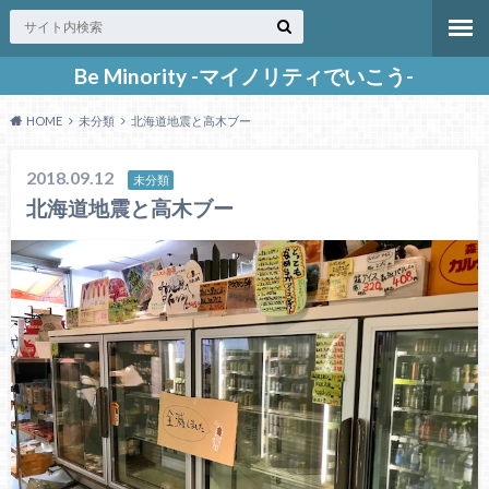
Be Minority -マイノリティでいこう-
HOME
未分類
北海道地震と高木ブー
2018.09.12
未分類
北海道地震と高木ブー