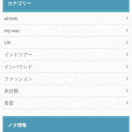
カテゴリー
airbnb
my way
UK
インドツアー
インバウンド
ファッション
未分類
音楽
メタ情報