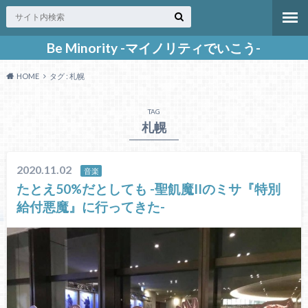
Be Minority -マイノリティでいこう-
HOME
タグ : 札幌
TAG
札幌
2020.11.02
音楽
たとえ50%だとしても -聖飢魔IIのミサ『特別
給付悪魔』に行ってきた-