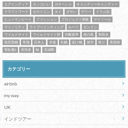
エアインディア
カッコいい
ガネーシャ
キャンディーキャンディー
クラフトワーク
セロトニン
タイ
ダサい
デリー
ドラム缶
ヒューマンビート
ファッション
プロジェクト那岐
マイソール
マイノリティ
ライブペインティング
ルーツ
ロンドン
ワイルドサイド
ワイルドサイド部
判断基準
南の島
和田永
島田晋輔
常識
日本人
木坂
札幌
架け橋
留学
祭り
美容師
聖飢魔II
表現者
軸
高城剛
カテゴリー
airbnb
my way
UK
インドツアー