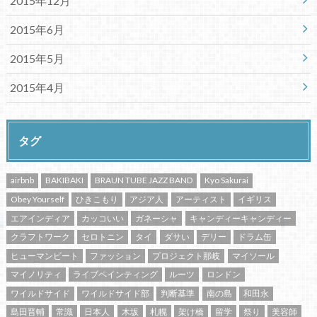
2015年12月
2015年6月
2015年5月
2015年4月
タグ
airbnb
BAKIBAKI
BRAUN TUBE JAZZ BAND
Kyo Sakurai
Obey Yourself
ひきこもり
アジア人
アーティスト
イギリス
エアインディア
カッコいい
ガネーシャ
キャンディーキャンディー
クラフトワーク
セロトニン
タイ
ダサい
デリー
ドラム缶
ヒューマンビート
ファッション
プロジェクト那岐
マイソール
マイノリティ
ライブペインティング
ルーツ
ロンドン
ワイルドサイド
ワイルドサイド部
判断基準
南の島
和田永
島田晋輔
常識
日本人
木坂
札幌
架け橋
留学
祭り
美容師