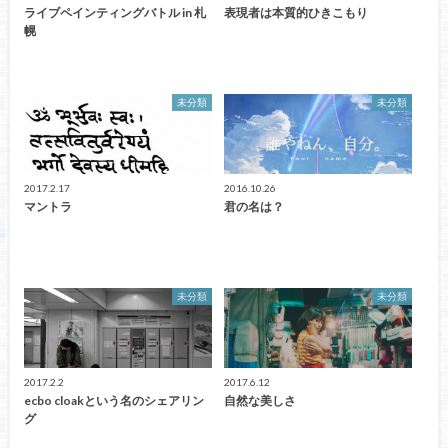
ライブペインティングバトル in 札
表現者は本質的ひきこもり
幌
未分類
未分類
2017.2.17
2016.10.26
マントラ
君の名は？
未分類
未分類
2017.2.2
2017.6.12
ecbo cloakという名のシェアリン
自然な美しさ
グ