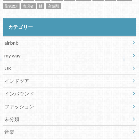
聖飢魔II
表現者
軸
高城剛
カテゴリー
airbnb
my way
UK
インドツアー
インバウンド
ファッション
未分類
音楽