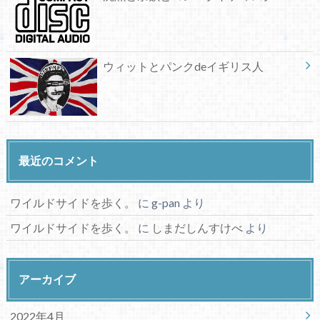
ウィットとパンクdeイギリス人
最近のコメント
ワイルドサイドを歩く。
に
g-pan
より
ワイルドサイドを歩く。
に
しまだしんすけべ
より
アーカイブ
2022年4月