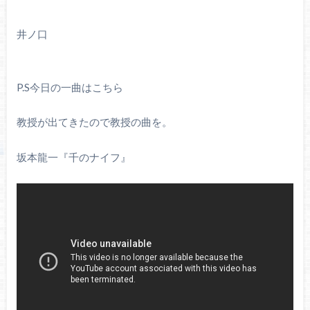
井ノ口
P.S今日の一曲はこちら
教授が出てきたので教授の曲を。
坂本龍一『千のナイフ』