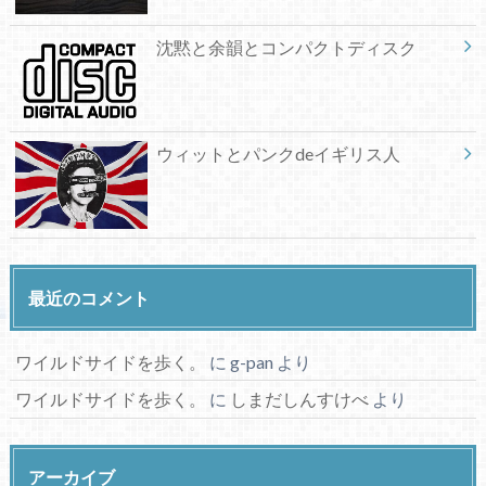
沈黙と余韻とコンパクトディスク
ウィットとパンクdeイギリス人
最近のコメント
ワイルドサイドを歩く。
に
g-pan
より
ワイルドサイドを歩く。
に
しまだしんすけべ
より
アーカイブ