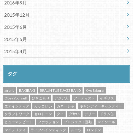
2016年9月
2015年12月
2015年6月
2015年5月
2015年4月
タグ
airbnb
BAKIBAKI
BRAUN TUBE JAZZ BAND
Kyo Sakurai
Obey Yourself
ひきこもり
アジア人
アーティスト
イギリス
エアインディア
カッコいい
ガネーシャ
キャンディーキャンディー
クラフトワーク
セロトニン
タイ
ダサい
デリー
ドラム缶
ヒューマンビート
ファッション
プロジェクト那岐
マイソール
マイノリティ
ライブペインティング
ルーツ
ロンドン