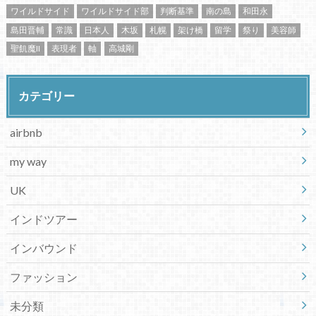
ワイルドサイド
ワイルドサイド部
判断基準
南の島
和田永
島田晋輔
常識
日本人
木坂
札幌
架け橋
留学
祭り
美容師
聖飢魔II
表現者
軸
高城剛
カテゴリー
airbnb
my way
UK
インドツアー
インバウンド
ファッション
未分類