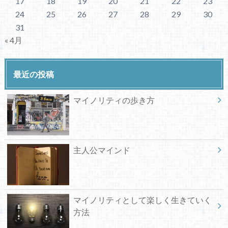
17
18
19
20
21
22
23
24
25
26
27
28
29
30
31
« 4月
最近の投稿
マイノリティの歩き方
主人公マインド
マイノリティとして楽しく生きていく
方法