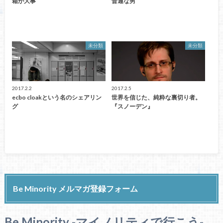
箱が大事
普通な男
未分類
未分類
2017.2.2
2017.2.5
ecbo cloakという名のシェアリン
世界を信じた、純粋な裏切り者。
グ
『スノーデン』
Be Minority メルマガ登録フォーム
Be Minority -マイノリティで行こう-