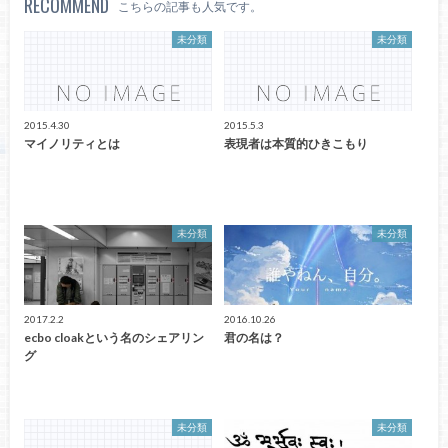
RECOMMEND
こちらの記事も人気です。
未分類
未分類
2015.4.30
2015.5.3
マイノリティとは
表現者は本質的ひきこもり
未分類
未分類
2017.2.2
2016.10.26
ecbo cloakという名のシェアリン
君の名は？
グ
未分類
未分類