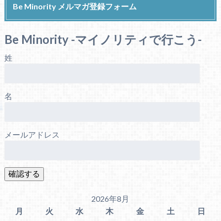
Be Minority メルマガ登録フォーム
Be Minority -マイノリティで行こう-
姓
名
メールアドレス
2026年8月
月
火
水
木
金
土
日