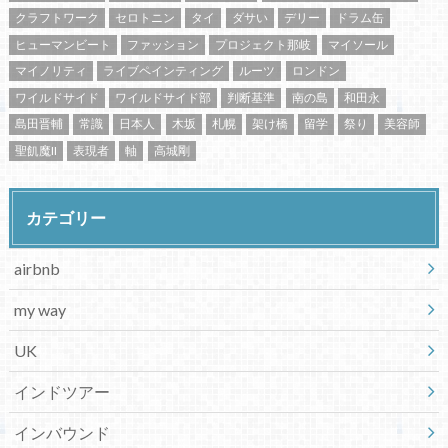
クラフトワーク
セロトニン
タイ
ダサい
デリー
ドラム缶
ヒューマンビート
ファッション
プロジェクト那岐
マイソール
マイノリティ
ライブペインティング
ルーツ
ロンドン
ワイルドサイド
ワイルドサイド部
判断基準
南の島
和田永
島田晋輔
常識
日本人
木坂
札幌
架け橋
留学
祭り
美容師
聖飢魔II
表現者
軸
高城剛
カテゴリー
airbnb
my way
UK
インドツアー
インバウンド