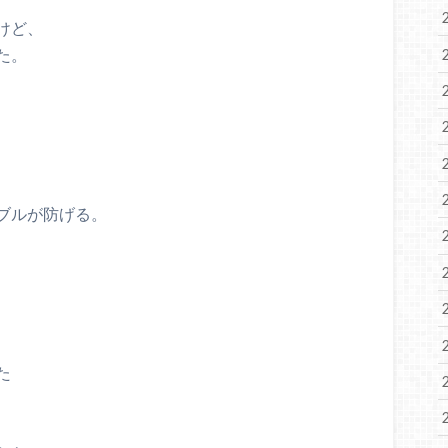
けど、
た。
ブルが防げる。
た