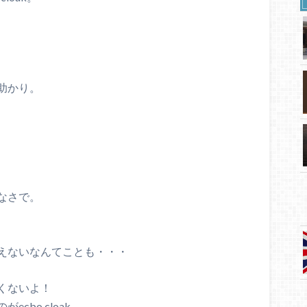
助かり。
なさで。
えないなんてことも・・・
くないよ！
bo cloak。