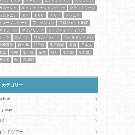
アーティスト
イギリス
エアインディア
カッコいい
ガネーシャ
キャンディーキャンディー
クラフトワーク
セロトニン
タイ
ダサい
デリー
ドラム缶
ヒューマンビート
ファッション
プロジェクト那岐
マイソール
マイノリティ
ライブペインティング
ルーツ
ロンドン
ワイルドサイド
ワイルドサイド部
判断基準
南の島
和田永
島田晋輔
常識
日本人
木坂
札幌
架け橋
留学
祭り
美容師
聖飢魔II
表現者
軸
高城剛
カテゴリー
airbnb
my way
UK
インドツアー