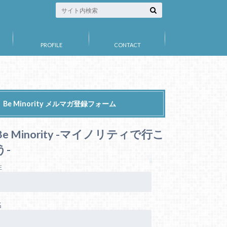
PROFILE
CONTACT
Be Minority メルマガ登録フォーム
Be Minority -マイノリティで行こ
う-
姓
名