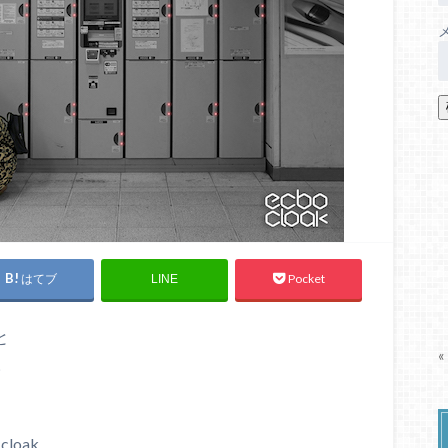
はてブ
Pocket
LINE
と
«
。
loak。