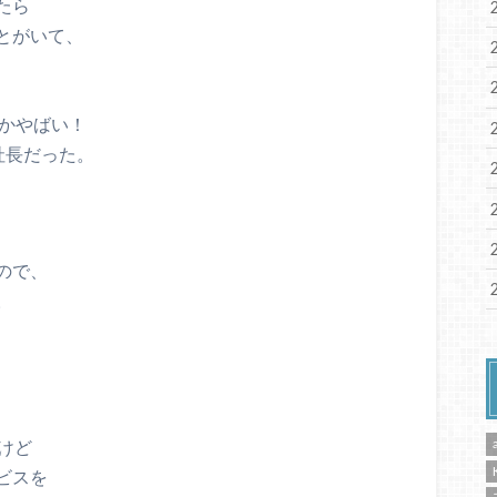
たら
とがいて、
んかやばい！
一社長だった。
ので、
。
けど
ビスを