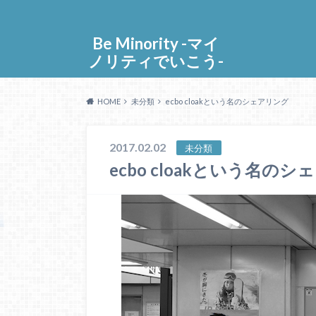
Be Minority -マイ
ノリティでいこう-
HOME
未分類
ecbo cloakという名のシェアリング
2017.02.02
未分類
ecbo cloakという名の